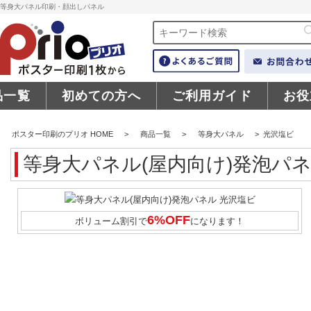
等身大パネル印刷・顔出しパネル
品一覧
初めての方へ
ご利用ガイド
お役
ポスター印刷のプリオ HOME
>
商品一覧
>
等身大パネル
>
光沢塩ビ
等身大パネル(屋内向け)発泡パネ
6%OFF
ボリューム割引で
になります！