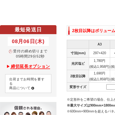
最短発送日
2枚目以降はボリュー
08月06日(木)
A3
受付の締め切りまで
寸法(mm)
297×420
05時間29分51秒
1,780円
光沢塩ビ
締切延長オプション
▶
(税込1,958円)
(税
1,690円
2枚目以降
出荷までお時間を要す
(税込1,859円)
(税
る
変形サイズ
商品について
※定形外をご希望の場合、仕上
※最大サイズは900mm×1800
※600mm×900mmを超えるパ