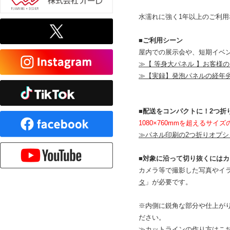
水濡れに強く1年以上のご利用
■ご利用シーン
屋内での展示会や、短期イベ
≫【 等身大パネル 】お客様
≫【実録】発泡パネルの経年
■配送をコンパクトに！2つ折
1080×760mmを超えるサ
≫パネル印刷の2つ折りオプシ
■対象に沿って切り抜くには
カメラ等で撮影した写真やイラスト
タ
」が必要です。
※内側に鋭角な部分や仕上が
ださい。
≫カットラインの作り方はこ