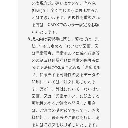
の表現方式が違いますので、光を色
(印刷)で、全く同じように再現するこ
とはできかねます。再現性を重視され
る方は、CMYKでのカラー設定をお願
いいたします。
8.成人向け表現等に関し、弊社では、刑
法175条に定める「わいせつ図画」又
は児童買春、児童ポルノに係る行為等
の規制及び処罰並びに児童の保護等に
関する法律2条3項に定める「児童ポル
ノ」に該当する可能性のあるデータの
印刷についてはご注文に応じかねま
す。万が一、弊社において「わいせつ
図画」又は「児童ポルノ」に該当する
可能性のあるご注文を発見した場合
は、ご注文の受付後であっても、お客
様に対し、修正等のご依頼を行い、あ
るいはご注文を取り消しいたします。