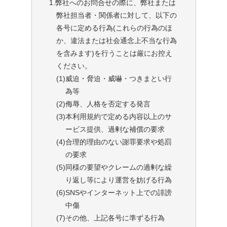
1.弊社へのお問合せの際に、弊社または
弊社担当者・関係者に対して、以下の
各号に定める行為(これらの行為のほ
か、違法または社会通念上不当な行為
を含みます)を行うことは厳にお控え
ください。
(1)
威迫・脅迫・威嚇・つきまとい行
為等
(2)
侮辱、人格を否定する発言
(3)
本利用規約で定める内容以上のサ
ービス提供、過剰な補償の要求
(4)
合理的理由のない謝罪要求や処罰
の要求
(5)
同様の要望やクレームの過剰な繰
り返し等により運営を妨げる行為
(6)
SNSやインターネット上での誹謗
中傷
(7)
その他、上記各号に準ずる行為