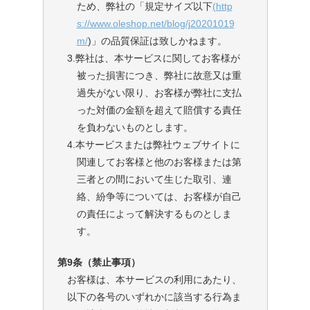
ため、弊社の「規定サイズ以下
(http
s://www.oleshop.net/blog/j20201019
m/
)」の品質保証は致しかねます。
3.弊社は、本サービスに関してお客様が
被った損害につき、弊社に故意又は重
過失がない限り、お客様が弊社に支払
った対価の金額を超えて賠償する責任
を負わないものとします。
4.本サービスまたは弊社ウェブサイトに
関連してお客様と他のお客様または第
三者との間において生じた取引、連
絡、紛争等については、お客様が自己
の責任によって解決するものとしま
す。
第9条（禁止事項）
お客様は、本サービスの利用にあたり、
以下の各号のいずれかに該当する行為ま