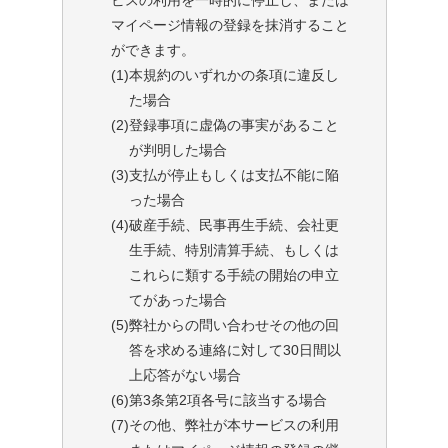
ビスの利用を一時的に停止し、または
マイページ情報の登録を抹消すること
ができます。
(1)
本規約のいずれかの条項に違反し
た場合
(2)
登録事項に虚偽の事実があること
が判明した場合
(3)
支払が停止もしくは支払不能に陥
った場合
(4)
破産手続、民事再生手続、会社更
生手続、特別清算手続、もしくは
これらに類する手続の開始の申立
てがあった場合
(5)
弊社からの問い合わせその他の回
答を求める連絡に対して30日間以
上応答がない場合
(6)
第3条第2項各号に該当する場合
(7)
その他、弊社が本サービスの利用