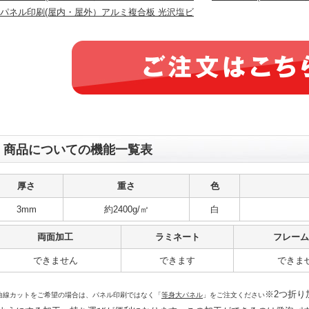
商品についての機能一覧表
厚さ
重さ
色
3mm
約2400g/㎡
白
両面加工
ラミネート
フレーム
できません
できます
できま
※2つ折り
曲線カットをご希望の場合は、パネル印刷ではなく「
等身大パネル
」をご注文ください