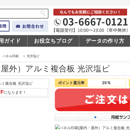
用ガイド
お役立ちブログ
データの作り方
パネル印刷
>
光沢塩ビ
・屋外）アルミ複合板 光沢塩ビ
20％
ポイント還元率
FF
になります！