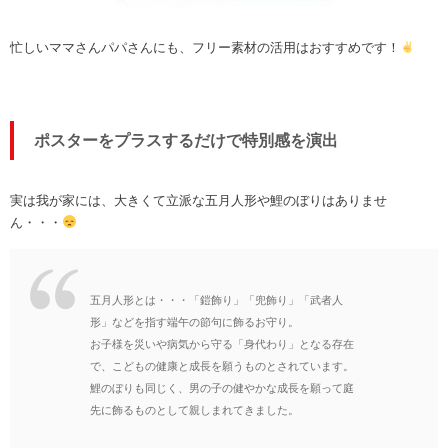
忙しいママさんパパさんにも、フリー素材の活用はおすすめです！
ポスターをプラスするだけで特別感を演出
実は我が家には、大きくて立派な五月人形や鯉のぼりはありませ
ん・・・
五月人形とは・・・「鎧飾り」「兜飾り」「武者人
形」などを指す端午の節句に飾るお守り。
お子様を災いや病気から守る「身代わり」となる存在
で、
こどもの健康と成長を願うものとされています。
鯉のぼりも同じく、男の子の健やかな成長を願って庭
先に飾るものとして親しまれてきました。