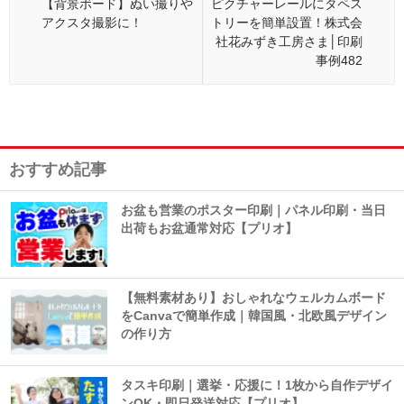
【背景ボード】ぬい撮りや
ピクチャーレールにタペス
アクスタ撮影に！
トリーを簡単設置！株式会
社花みずき工房さま│印刷
事例482
おすすめ記事
お盆も営業のポスター印刷｜パネル印刷・当日
出荷もお盆通常対応【プリオ】
【無料素材あり】おしゃれなウェルカムボード
をCanvaで簡単作成｜韓国風・北欧風デザイン
の作り方
タスキ印刷｜選挙・応援に！1枚から自作デザイ
ンOK・即日発送対応【プリオ】