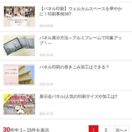
【パネル印刷】ウェルカムスペースを華やか
に！印刷事例387
2023.06.08
パネル展示方法～アルミフレームで印象アッ
プ！～
2021.10.15
パネル印刷の巻きこみ加工はできる？
2021.10.07
展示会パネル|人気の印刷サイズや加工は?
2021.07.15
30
件中 1～15件を表示
1
2
次へ »