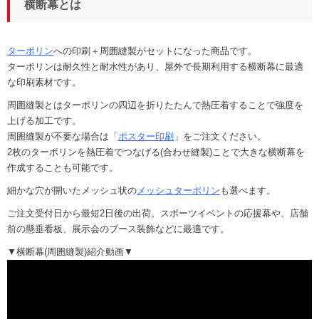
横断幕とは
ターポリン
への印刷＋周囲縫製がセットになった商品です。
ターポリンは耐久性と耐水性があり、屋外で長期利用する横断幕に最適
な印刷素材です。
周囲縫製とはターポリンの四辺を折りたたんで熱圧着することで強度を
上げる加工です。
周囲縫製が不要な場合は「
ポスター印刷
」をご注文ください。
2枚のターポリンを熱圧着でつなげる(合わせ縫製)ことで大きな横断幕を
作成することも可能です。
細かな穴が開いたメッシュ状の
メッシュターポリン
も選べます。
ご注文受付日から最短2日後の出荷。スポーツイベントの応援幕や、店舗
前の懸垂看板、展示会のブース装飾などに最適です。
▼横断幕(周囲縫製)紹介動画▼