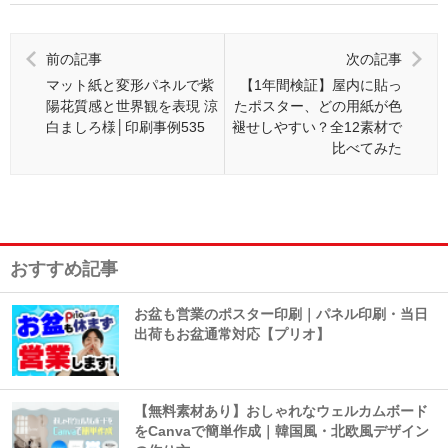
前の記事
次の記事
マット紙と変形パネルで紫
【1年間検証】屋内に貼っ
陽花質感と世界観を表現 涼
たポスター、どの用紙が色
白ましろ様│印刷事例535
褪せしやすい？全12素材で
比べてみた
おすすめ記事
お盆も営業のポスター印刷｜パネル印刷・当日
出荷もお盆通常対応【プリオ】
【無料素材あり】おしゃれなウェルカムボード
をCanvaで簡単作成｜韓国風・北欧風デザイン